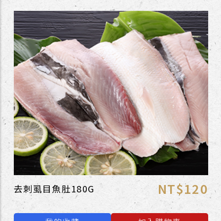
NT$120
去刺虱目魚肚180G